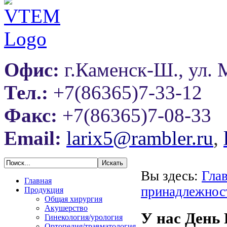
Офис:
г.Каменск-Ш., ул. 
Тел.:
+7(86365)7-33-12
Факс:
+7(86365)7-08-33
Email:
larix5@rambler.ru
,
Вы здесь:
Гла
Главная
принадлежнос
Продукция
Общая хирургия
Акушерство
У нас День
Гинекология/урология
Ортопедия/травматология