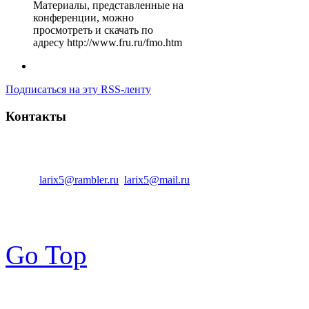
Материалы, представленные на
конференции, можно
просмотреть и скачать по
адресу http://www.fru.ru/fmo.htm
Подписаться на эту RSS-ленту
Контакты
Центральный офис:
347810 Россия, Ростовская область, г. Ка
Тел.:
: +7(86365)7-33-12
Факс:
: +7(86365)7-08-33
Email:
larix5@rambler.ru
,
larix5@mail.ru
Go Top