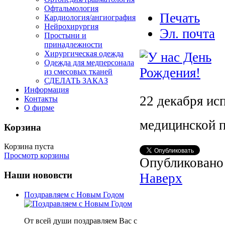
Офтальмология
Печать
Кардиология/ангиография
Нейрохирургия
Эл. почта
Простыни и
принадлежности
Хирургическая одежда
Одежда для медперсонала
из смесовых тканей
СДЕЛАТЬ ЗАКАЗ
Информация
22 декабря ис
Контакты
О фирме
медицинской 
Корзина
Корзина пуста
Просмотр корзины
Опубликовано
Наши нововсти
Наверх
Поздравляем с Новым Годом
От всей души поздравляем Вас с