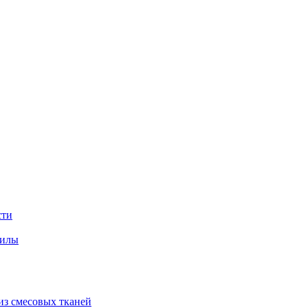
сти
хилы
из смесовых тканей