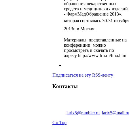
обращения лекарственных
средств и медицинских изделий
- ФармМедОбращение 2013»,
которая
состоялась 30-31 октябр
2013г. в Москве.
Материалы, представленные на
конференции, можно
просмотреть и скачать по
адресу http://www.fru.ru/fmo.htm
Подписаться на эту RSS-ленту
Контакты
Центральный офис:
347810 Россия, Р
Тел.:
: +7(86365)7-33-12
Факс:
: +7(86365)7-08-33
Email:
larix5@rambler.ru
,
larix5@mail.r
Go Top