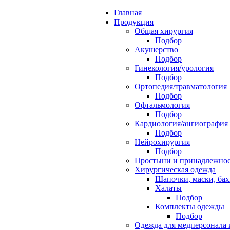
Главная
Продукция
Общая хирургия
Подбор
Акушерство
Подбор
Гинекология/урология
Подбор
Ортопедия/травматология
Подбор
Офтальмология
Подбор
Кардиология/ангиография
Подбор
Нейрохирургия
Подбор
Простыни и принадлежно
Хирургическая одежда
Шапочки, маски, ба
Халаты
Подбор
Комплекты одежды
Подбор
Одежда для медперсонала 