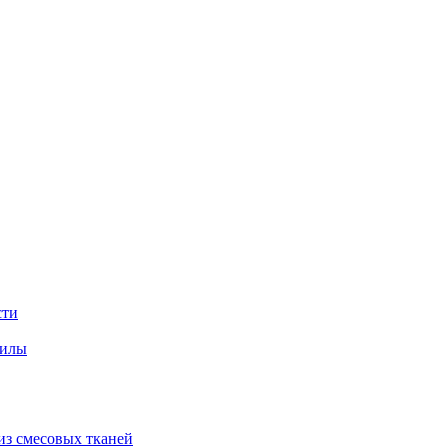
сти
хилы
из смесовых тканей