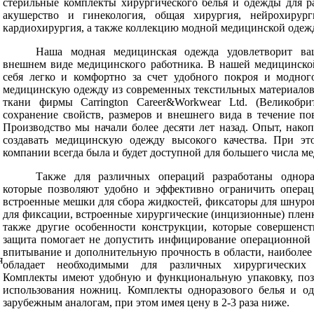
стерильные комплекты хирургического белья и одежды для р
акушерство и гинекология, общая хирургия, нейрохирурги
кардиохирургия, а также коллекцию модной медицинской одежд
Наша модная медицинская одежда удовлетворит ва
внешнем виде медицинского работника. В нашей медицинской
себя легко и комфортно за счет удобного покроя и модног
медицинскую одежду из современных текстильных материалов
ткани фирмы Carrington Career&Workwear Ltd. (Великобрит
сохранение свойств, размеров и внешнего вида в течение п
Производство мы начали более десяти лет назад. Опыт, накоп
создавать медицинскую одежду высокого качества. При э
компании всегда была и будет доступной для большего числа м
Также для различных операций разработаны однора
которые позволяют удобно и эффективно ограничить опера
встроенные мешки для сбора жидкостей, фиксаторы для шнуро
для фиксации, встроенные хирургические (инцизионные) пленк
также другие особенности конструкции, которые совершенст
защита помогает не допустить инфицирование операционной 
впитывание и дополнительную прочность в области, наиболее
я
обладает необходимыми для различных хирургических в
Комплекты имеют удобную и функциональную упаковку, поз
использования ножниц. Комплекты одноразового белья и од
зарубежным аналогам, при этом имея цену в 2-3 раза ниже.