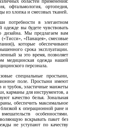
азличных областей применения:
я, офтальмология, ортопедия,
ы из хлопка и смесовых тканей.
ши потребности в элегантном
 одежде вы будете чувствовать
о дизайна. Мы предлагаем вам
 («Тисси», «Панацея», смесовые
ания)), которые обеспечивают
овышенного срока эксплуатации.
ленный за это время, позволяет
том медицинская одежда нашей
едицинского персонала.
зовые специальные простыни,
ционное поле. Простыни имеют
в и трубок, эластичные манжеты
и, карманы для инструментов, а
вуют качество белья. Зональная
раны, обеспечить максимальное
 близкой к операционной ране и
мешательств особенностями.
воляющую вскрывать пакет без
ежды не уступают по качеству