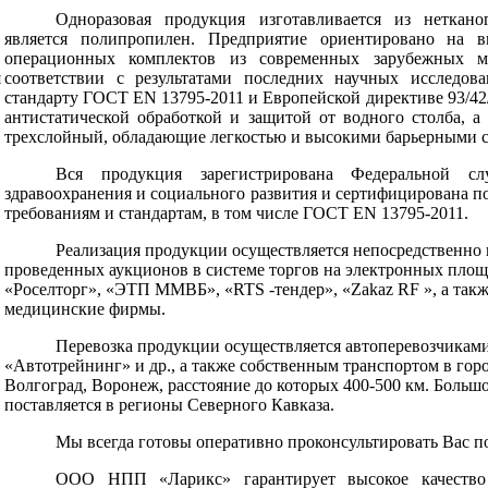
Одноразовая продукция изготавливается из неткано
является полипропилен. Предприятие ориентировано на в
операционных комплектов из современных зарубежных ма
соответствии с результатами последних научных исследо
я
стандарту ГОСТ
EN
13795-2011 и Европейской директиве 93/4
антистатической обработкой и защитой от водного столба, 
трехслойный, обладающие легкостью и высокими барьерными 
Вся продукция зарегистрирована Федеральной 
здравоохранения и социального развития и сертифицирована 
требованиям и стандартам, в том числе ГОСТ
EN
13795-2011.
Реализация продукции осуществляется непосредственно 
проведенных аукционов в системе торгов на электронных пло
«Роселторг», «ЭТП ММВБ», «
RTS
-тендер», «
Zakaz
RF
», а так
медицинские фирмы.
Перевозка продукции осуществляется автоперевозчикам
«Автотрейнинг» и др., а также собственным транспортом в гор
Волгоград, Воронеж, расстояние до которых 400-500 км. Больш
поставляется в регионы Северного Кавказа.
Мы всегда готовы оперативно проконсультировать Вас п
ООО НПП «Ларикс» гарантирует высокое качество