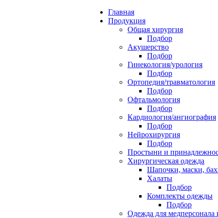
Главная
Продукция
Общая хирургия
Подбор
Акушерство
Подбор
Гинекология/урология
Подбор
Ортопедия/травматология
Подбор
Офтальмология
Подбор
Кардиология/ангиография
Подбор
Нейрохирургия
Подбор
Простыни и принадлежно
Хирургическая одежда
Шапочки, маски, ба
Халаты
Подбор
Комплекты одежды
Подбор
Одежда для медперсонала 