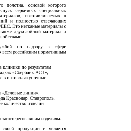
го полотна, основой которого
ыпуск серьезных специальных
териалов, изготавливаемых в
ваний и полностью отвечающих
2/ЕЕС. Это нетканые материалы с
а также двухслойный материал и
свойствами.
службой по надзору в сфере
по всем российским нормативным
в клиники по результатам
щадках «Сбербанк-АСТ»,
же в оптово-закупочные
и «Деловые линии»,
ода Краснодар, Ставрополь,
ое количество изделий
о заинтересовавшим изделиям.
 своей продукции и является