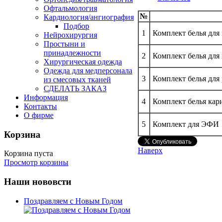
Офтальмология
№
Кардиология/ангиография
Подбор
1
Комплект белья дл
Нейрохирургия
Простыни и
принадлежности
2
Комплект белья для
Хирургическая одежда
Одежда для медперсонала
3
Комплект белья для
из смесовых тканей
СДЕЛАТЬ ЗАКАЗ
Информация
4
Комплект белья кар
Контакты
О фирме
5
Комплект для ЭФИ
Корзина
Наверх
Корзина пуста
Просмотр корзины
Наши нововсти
Поздравляем с Новым Годом