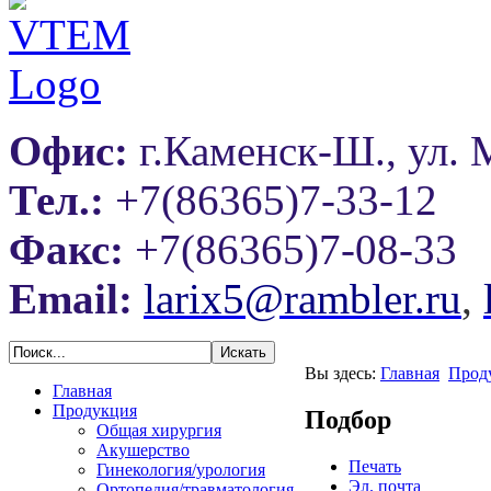
Офис:
г.Каменск-Ш., ул. 
Тел.:
+7(86365)7-33-12
Факс:
+7(86365)7-08-33
Email:
larix5@rambler.ru
,
Вы здесь:
Главная
Прод
Главная
Продукция
Подбор
Общая хирургия
Акушерство
Печать
Гинекология/урология
Эл. почта
Ортопедия/травматология