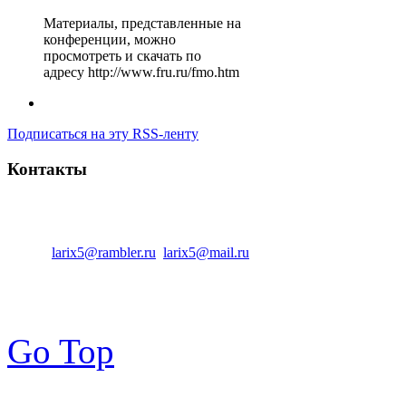
Материалы, представленные на
конференции, можно
просмотреть и скачать по
адресу http://www.fru.ru/fmo.htm
Подписаться на эту RSS-ленту
Контакты
Центральный офис:
347810 Россия, Ростовская область, г. Ка
Тел.:
: +7(86365)7-33-12
Факс:
: +7(86365)7-08-33
Email:
larix5@rambler.ru
,
larix5@mail.ru
Go Top