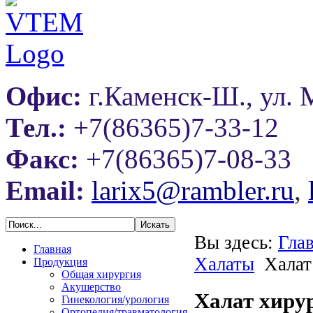
Офис:
г.Каменск-Ш., ул. 
Тел.:
+7(86365)7-33-12
Факс:
+7(86365)7-08-33
Email:
larix5@rambler.ru
,
Вы здесь:
Гла
Главная
Халаты
Халат
Продукция
Общая хирургия
Акушерство
Халат хиру
Гинекология/урология
Ортопедия/травматология