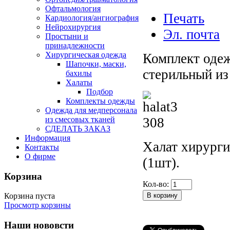
Офтальмология
Печать
Кардиология/ангиография
Нейрохирургия
Эл. почта
Простыни и
принадлежности
Хирургическая одежда
Комплект оде
Шапочки, маски,
стерильный из
бахилы
Халаты
Подбор
Комплекты одежды
Одежда для медперсонала
из смесовых тканей
СДЕЛАТЬ ЗАКАЗ
Информация
Халат хирурги
Контакты
О фирме
(1шт).
Корзина
Кол-во:
Корзина пуста
Просмотр корзины
Наши нововсти