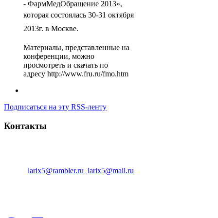
- ФармМедОбращение 2013»,
которая
состоялась 30-31 октября
2013г. в Москве.
Материалы, представленные на
конференции, можно
просмотреть и скачать по
адресу http://www.fru.ru/fmo.htm
Подписаться на эту RSS-ленту
Контакты
Центральный офис:
347810 Россия, Ростовская область, г. Ка
Тел.:
: +7(86365)7-33-12
Факс:
: +7(86365)7-08-33
Email:
larix5@rambler.ru
,
larix5@mail.ru